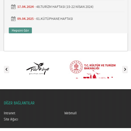
17.04.2024 -
48.TURİZM HAFTASI (15-22 NİSAN 2024)
09.04.2025 -
61.KÜTÜPHANE HAFTASI
Hepsini Gör
DİĞER BAĞLANTILAR
Intranet
Webmail
Site Ağacı