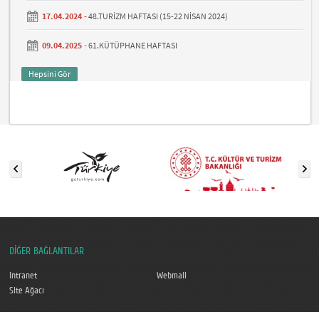
17.04.2024 -
48.TURİZM HAFTASI (15-22 NİSAN 2024)
09.04.2025 -
61.KÜTÜPHANE HAFTASI
Hepsini Gör
DİĞER BAĞLANTILAR
Intranet
Webmail
Site Ağacı