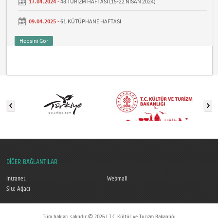
17.04.2024 -
48.TURİZM HAFTASI (15-22 NİSAN 2024)
09.04.2025 -
61.KÜTÜPHANE HAFTASI
Hepsini Gör
DİĞER BAĞLANTILAR
Intranet
Webmail
Site Ağacı
Tüm hakları saklıdır © 2026 | T.C. Kültür ve Turizm Bakanlığı