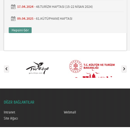
17.04.2024 -
48.TURİZM HAFTASI (15-22 NİSAN 2024)
09.04.2025 -
61.KÜTÜPHANE HAFTASI
Hepsini Gör
DİĞER BAĞLANTILAR
Intranet
Webmail
Site Ağacı