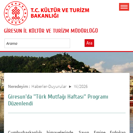
GİRESUN İL KÜLTÜR VE TURİZM MÜDÜRLÜĞÜ
Ara
Neredeyim :
Haberler-Duyurular
Yıl/2026
Giresun'da ''Türk Mutfağı Haftası'' Programı
Düzenlendi
Cumhurbaşkanlığı himayelerinde, Sayın Emine Erdoğan